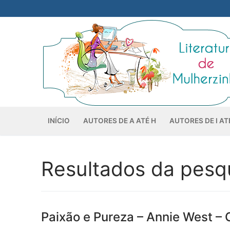
Pular
para
o
conteúdo
INÍCIO
AUTORES DE A ATÉ H
AUTORES DE I AT
Resultados da pesq
Paixão e Pureza – Annie West – 