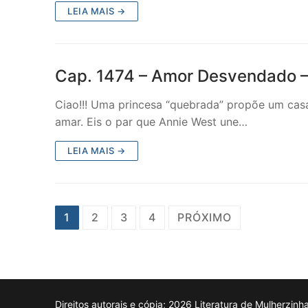
LEIA MAIS →
Cap. 1474 – Amor Desvendado –
Ciao!!! Uma princesa “quebrada” propõe um cas
amar. Eis o par que Annie West une…
LEIA MAIS →
Paginação
1
2
3
4
PRÓXIMO
de
posts
Direitos autorais e cópia; 2026 Literatura de Mulherzinh