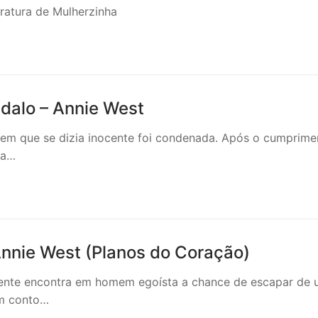
eratura de Mulherzinha
ndalo – Annie West
em que se dizia inocente foi condenada. Após o cumprime
da…
Annie West (Planos do Coração)
iente encontra em homem egoísta a chance de escapar de
um conto…