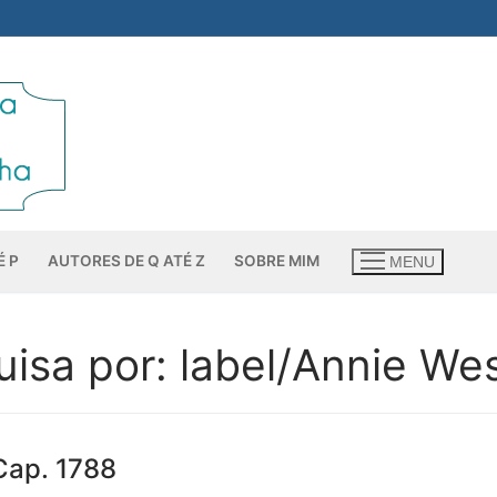
É P
AUTORES DE Q ATÉ Z
SOBRE MIM
MENU
uisa por:
label/Annie We
Cap. 1788