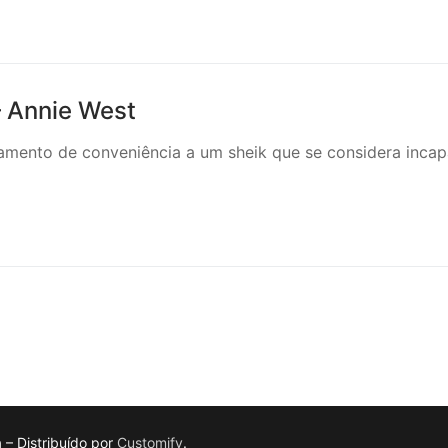
 Annie West
amento de conveniência a um sheik que se considera inca
a – Distribuído por
Customify
.