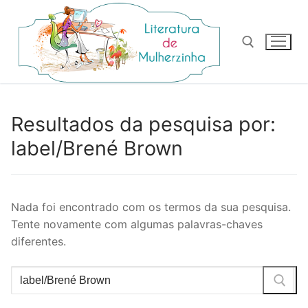
Pular
para
o
conteúdo
Pesquisar por:
Resultados da pesquisa por:
label/Brené Brown
Nada foi encontrado com os termos da sua pesquisa.
Tente novamente com algumas palavras-chaves
diferentes.
Pesquisar
por: