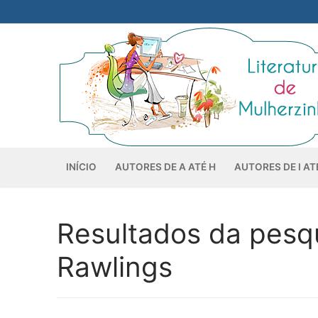
Pular
para
o
conteúdo
INÍCIO
AUTORES DE A ATÉ H
AUTORES DE I AT
Resultados da pesq
Rawlings