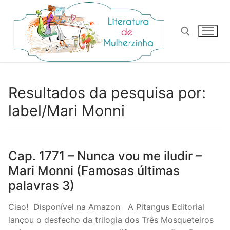
Pular
para
o
conteúdo
Pesquisar por:
Resultados da pesquisa por:
label/Mari Monni
Cap. 1771 – Nunca vou me iludir –
Mari Monni (Famosas últimas
palavras 3)
Ciao! Disponível na Amazon A Pitangus Editorial
lançou o desfecho da trilogia dos Três Mosqueteiros